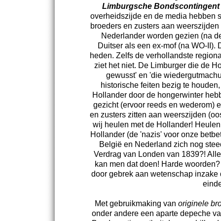
Limburgsche Bondscontingent 
overheidszijde en de media hebben 
broeders en zusters aan weerszijden
Nederlander worden gezien (na de
Duitser als een ex-mof (na WO-II). 
heden. Zelfs de verhollandste region
ziet het niet. De Limburger die de H
gewusst' en 'die wiedergutmachu
historische feiten bezig te houden,
Hollander door de hongerwinter heb
gezicht (ervoor reeds en wederom) 
en zusters zitten aan weerszijden (oo
wij heulen met de Hollander! Heulen
Hollander (de 'nazis' voor onze betbe
België en Nederland zich nog stee
Verdrag van Londen van 1839?! All
kan men dat doen! Harde woorden? N
door gebrek aan wetenschap inzake 
einde
Met gebruikmaking van
originele b
onder andere een aparte depeche van 