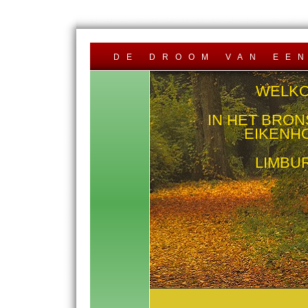
de droom van een
WELK
IN HET BRO
EIKENHO
LIMBU