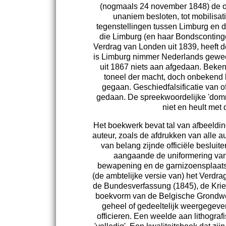
(nogmaals 24 november 1848) de o
unaniem besloten, tot mobilisat
tegenstellingen tussen Limburg en de
die Limburg (en haar Bondscontingen
Verdrag van Londen uit 1839, heeft d
is Limburg nimmer Nederlands gewee
uit 1867 niets aan afgedaan. Beken
toneel der macht, doch onbekend bi
gegaan. Geschiedfalsificatie van of
gedaan. De spreekwoordelijke 'domm
niet en heult met 
Het boekwerk bevat tal van afbeelding
auteur, zoals de afdrukken van alle 
van belang zijnde officiële besluit
aangaande de uniformering van
bewapening en de garnizoensplaats
(de ambtelijke versie van) het Verdr
de Bundesverfassung (1845), de Krieg
boekvorm van de Belgische Grondwet (
geheel of gedeeltelijk weergegeve
officieren. Een weelde aan lithograf