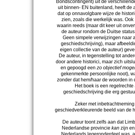
Bondscontingent) uit de verschillen
uit binnen- EN buitenland, heeft de
dat op onnavolgbare wijze de histo
zien, zoals die werkelijk was. Oo
waarin reeds (maar dit keer uit onv
de auteur rondom de Duitse status
Geen simpele verwijzingen naar a
geschiedschrijving), maar afbeeld
eigen collectie van de auteur) ge
De auteur, in tegenstelling tot ander
door andere historici, maar zich uit
en gepoogd een
zo objectief mogel
gekenmerkte persoonlijke noot), wa
zonder dat hem/haar de woorden in 
Het boek is een regelrechte
geschiedschrijving die erg gestuu
Zeker met inbetrachtneming
geschiedverkleurende beeld van de hu
De auteur toont zelfs aan dat Limb
Nederlandse provincie
kan
zijn e
Nederlands legeronderdeel was, 