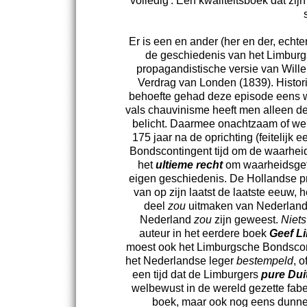
'volledig'. Een kwaliteitsboek dat zij
Er is een en ander (her en der, echt
de geschiedenis van het Limburg
propagandistische versie van Willem
Verdrag van Londen (1839). Histori
behoefte gehad deze episode eens w
vals chauvinisme heeft men alleen de 
belicht. Daarmee onachtzaam of welw
175 jaar na de oprichting (feitelijk 
Bondscontingent tijd om de waarheid
het
ultieme recht
om waarheidsget
eigen geschiedenis. De Hollandse p
van op zijn laatst de laatste eeuw, h
deel
zou
uitmaken van Nederland e
Nederland
zou
zijn geweest.
Niets
auteur in het eerdere boek
Geef L
moest ook het Limburgsche Bondscon
het Nederlandse leger
bestempeld
, 
een tijd dat de Limburgers
pure Dui
welbewust in de wereld gezette fabe
boek, maar ook nog eens dunnet