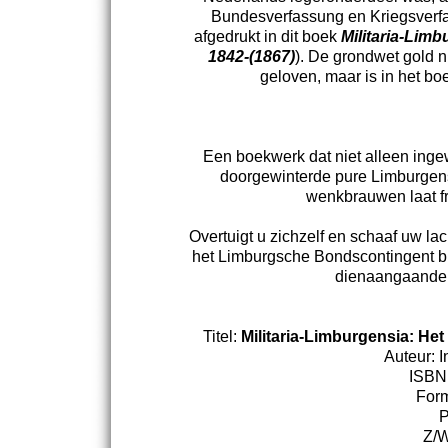
Bundesverfassung en Kriegsverfas
afgedrukt in dit boek
Militaria-Lim
1842-(1867)
). De grondwet gold n
geloven, maar is in het boe
Een boekwerk dat niet alleen ingewi
doorgewinterde pure Limburgens
wenkbrauwen laat fr
Overtuigt u zichzelf en schaaf uw la
het Limburgsche Bondscontingent bi
dienaangaande ab
Titel:
Militaria-Limburgensia: H
Auteur: I
ISBN
Form
P
Z/W