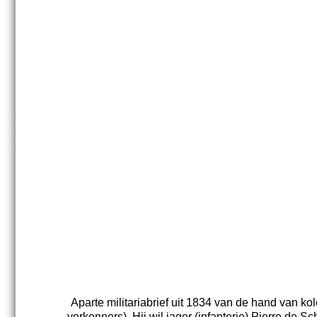
Aparte militariabrief uit 1834 van de hand van k
verkenners). Hij wil jager (infanterie) Pierre de