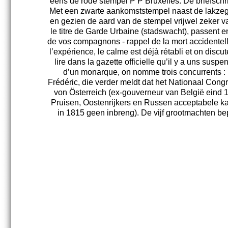
eens de rode stempel P P Bruxelles. De briefschri
Met een zwarte aankomststempel naast de lakzege
en gezien de aard van de stempel vrijwel zeker va
le titre de Garde Urbaine (stadswacht), passent e
de vos compagnons - rappel de la mort accidentell
l’expérience, le calme est déjà rétabli et on dis
lire dans la gazette officielle qu’il y a uns s
d’un monarque, on nomme trois concurrents : 1
Frédéric, die verder meldt dat het Nationaal Con
von Österreich (ex-gouverneur van België eind 18
Pruisen, Oostenrijkers en Russen acceptabele kan
in 1815 geen inbreng). De vijf grootmachten bepa