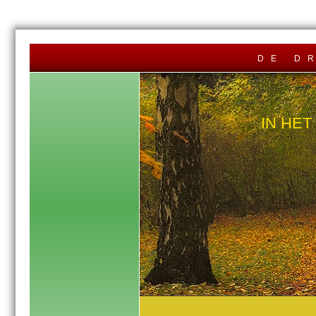
de d
IN HE