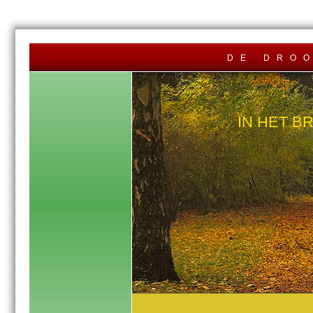
de dro
IN HET B