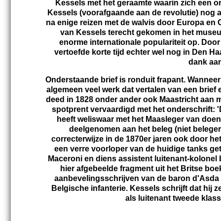
Kessels met het geraamte waarin zich een o
Kessels (voorafgaande aan de revolutie) nog a
na enige reizen met de walvis door Europa en Gr
van Kessels terecht gekomen in het museum
enorme internationale populariteit op. Door
vertoefde korte tijd echter wel nog in Den Ha
dank aan
Onderstaande brief is ronduit frapant. Wanneer i
algemeen veel werk dat vertalen van een brief 
deed in 1828 onder ander ook Maastricht aan me
spotprent vervaardigd met het onderschrift:
heeft weliswaar met het Maasleger van doen 
deelgenomen aan het beleg (niet belegerin
correcterwijze in de 1870er jaren ook door he
een verre voorloper van de huidige tanks gete
Maceroni en diens assistent luitenant-kolonel
hier afgebeelde fragment uit het Britse boek
aanbevelingsschrijven van de baron d'Asda be
Belgische infanterie. Kessels schrijft dat hij
als luitenant tweede klas