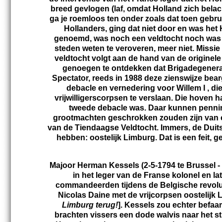
breed gevlogen (laf, omdat Holland zich bela
ga je roemloos ten onder zoals dat toen gebr
Hollanders, ging dat niet door en was he
genoemd, was noch een veldtocht noch was he
steden weten te veroveren, meer niet. Missi
veldtocht volgt aan de hand van de originel
genoegen te ontdekken dat Brigadegeneraa
Spectator, reeds in 1988 deze zienswijze bea
debacle en vernedering voor Willem I , 
vrijwilligerscorpsen te verslaan. Die hoven 
tweede debacle was. Daar kunnen penninge
grootmachten geschrokken zouden zijn van e
van de Tiendaagse Veldtocht. Immers, de Duit
hebben: oostelijk Limburg. Dat is een feit, 
Majoor Herman Kessels (2-5-1794 te Brussel - 
in het leger van de Franse kolonel en la
commandeerden tijdens de Belgische revoluti
Nicolas Daine met de vrijcorpsen oostelijk 
Limburg terug!
]. Kessels zou echter befaam
brachten vissers een dode walvis naar het st