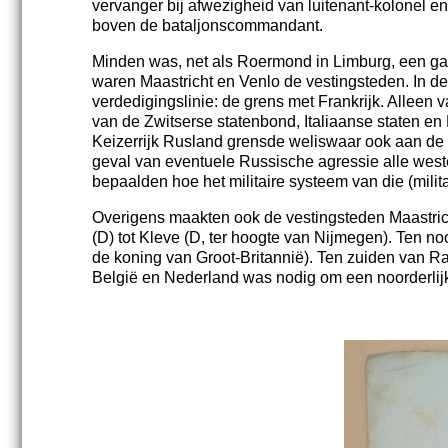
vervanger bij afwezigheid van luitenant-kolonel 
boven de bataljonscommandant.
Minden was, net als Roermond in Limburg, een garn
waren Maastricht en Venlo de vestingsteden. In d
verdedigingslinie: de grens met Frankrijk. Allee
van de Zwitserse statenbond, Italiaanse staten en
Keizerrijk Rusland grensde weliswaar ook aan de D
geval van eventuele Russische agressie alle west
bepaalden hoe het militaire systeem van die (milita
Overigens maakten ook de vestingsteden Maastricht
(D) tot Kleve (D, ter hoogte van Nijmegen). Ten n
de koning van Groot-Britannië). Ten zuiden van Ras
België en Nederland was nodig om een noorderlij